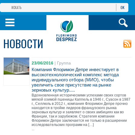
OK
ГРУППА КОМПАНИЙ
ФЛОРИМОН
ДЕПРЕ
ФЛОРИМОН
ДЕПРЕ ЕВРАЗИЯ
НОВОСТИ
ПРОДУКТЫ
23/06/2016
|
Группа
ИНФОРМАЦИЯ И
УСЛУГИ
Компания Флоримон Депре инвестирует в
высокотехнологический комплекс метода
индивидуального отбора (МИО), чтобы
увеличить свое присутствие на рынке
зерновых культур.....
Вдохновленная историческими успехами своих сортов
мягкой озимой пшеницы Каппель в 1946 г., Суасон в 1987
г., Селлюль в 2012 г., компания Флоримон Депре прочно
находится в тройке лидеров французского рынка
зерновых культур и заявляет о своих амбициях как во
Франции, так и зарубежом. Стратегия компании
Флоримон Депре заключается не только в расширении
исследовательских программ на […]
...