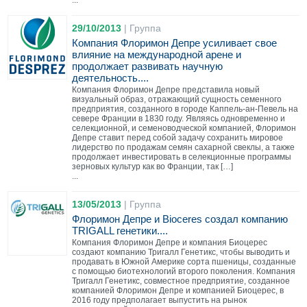
...
29/10/2013
|
Группа
Компания Флоримон Депре усиливает свое
влияние на международной арене и
продолжает развивать научную
деятельность....
Компания Флоримон Депре представила новый
визуальный образ, отражающий сущность семенного
предприятия, созданного в городе Каппель-ан-Певель на
севере Франции в 1830 году. Являясь одновременно и
селекционной, и семеноводческой компанией, Флоримон
Депре ставит перед собой задачу сохранить мировое
лидерство по продажам семян сахарной свеклы, а также
продолжает инвестировать в селекционные программы
зерновых культур как во Франции, так […]
...
13/05/2013
|
Группа
Флоримон Депре и Bioceres создал компанию
TRIGALL генетики....
Компания Флоримон Депре и компания Биоцерес
создают компанию Тригалл Генетикс, чтобы выводить и
продавать в Южной Америке сорта пшеницы, созданные
с помощью биотехнологий второго поколения. Компания
Тригалл Генетикс, совместное предприятие, созданное
компанией Флоримон Депре и компанией Биоцерес, в
2016 году предполагает выпустить на рынок