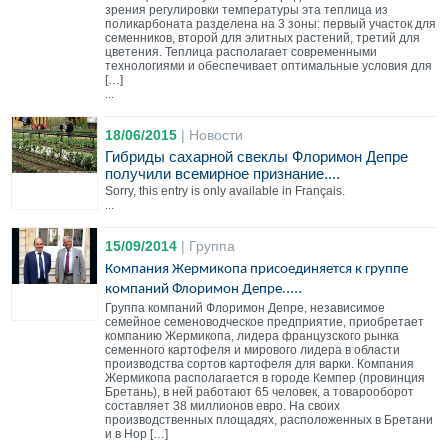
зрения регулировки температуры эта теплица из
поликарбоната разделена на 3 зоны: первый участок для
семенников, второй для элитных растений, третий для
цветения. Теплица располагает современными
технологиями и обеспечивает оптимальные условия для
[…]
...
18/06/2015
|
Новости
Гибриды сахарной свеклы Флоримон Депре
получили всемирное признание
....
Sorry, this entry is only available in Français.
...
15/09/2014
|
Группа
Компания Жермикопа присоединяется к группе
....
компаний Флоримон Депре.
Группа компаний Флоримон Депре, независимое
семейное семеноводческое предприятие, приобретает
компанию Жермикопа, лидера французского рынка
семенного картофеля и мирового лидера в области
производства сортов картофеля для варки. Компания
Жермикопа располагается в городе Кемпер (провинция
Бретань), в ней работают 65 человек, а товарооборот
составляет 38 миллионов евро. На своих
производственных площадях, расположенных в Бретани
и в Нор […]