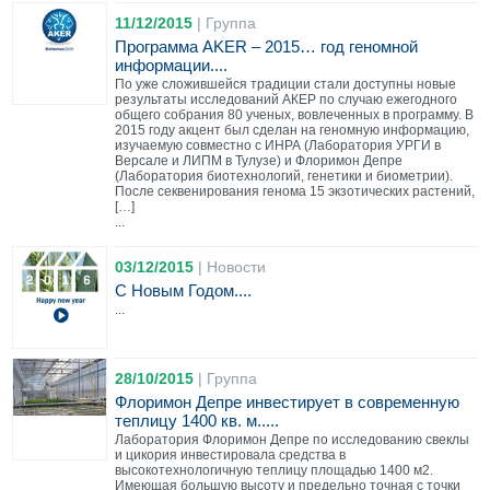
11/12/2015
|
Группа
Программа AKER – 2015… год геномной
информации....
По уже сложившейся традиции стали доступны новые
результаты исследований АКЕР по случаю ежегодного
общего собрания 80 ученых, вовлеченных в программу. В
2015 году акцент был сделан на геномную информацию,
изучаемую совместно с ИНРА (Лаборатория УРГИ в
Версале и ЛИПМ в Тулузе) и Флоримон Депре
(Лаборатория биотехнологий, генетики и биометрии).
После секвенирования генома 15 экзотических растений,
[…]
...
03/12/2015
|
Новости
С Новым Годом....
...
28/10/2015
|
Группа
Флоримон Депре инвестирует в современную
теплицу 1400 кв. м.....
Лаборатория Флоримон Депре по исследованию свеклы
и цикория инвестировала средства в
высокотехнологичную теплицу площадью 1400 м2.
Имеющая большую высоту и предельно точная с точки