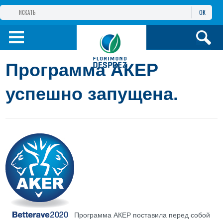
OK
ГРУППА КОМПАНИЙ
ФЛОРИМОН
ДЕПРЕ
ФЛОРИМОН
ДЕПРЕ ЕВРАЗИЯ
Программа АКЕР
ПРОДУКТЫ
успешно запущена.
ИНФОРМАЦИЯ И
УСЛУГИ
Программа АКЕР поставила перед собой