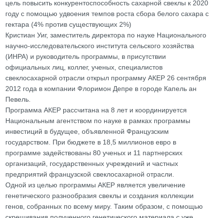
цель повысить конкурентоспособность сахарной свеклы к 2020
году с помощью удвоения темпов роста сбора белого сахара с
гектара (4% против существующих 2%)
Кристиан Уиг, заместитель директора по науке Национального
научно-исследовательского института сельского хозяйства
(ИНРА) и руководитель программы, в присутствии
официальных лиц, коллег, ученых, специалистов
свеклосахарной отрасли открыл программу АКЕР 26 сентября
2012 года в компании Флоримон Депре в городе Капель ан
Певель.
Программа АКЕР рассчитана на 8 лет и координируется
Национальным агентством по науке в рамках программы
инвестиций в будущее, объявленной Французским
государством. При бюджете в 18,5 миллионов евро в
программе задействованы 80 ученых и 11 партнерских
организаций, государственных учреждений и частных
предприятий французской свеклосахарной отрасли.
Одной из целью программы АКЕР является увеличение
генетического разнообразия свеклы и создания коллекции
генов, собранных по всему миру. Таким образом, с помощью
скрещивания полученного генетического материала с уже