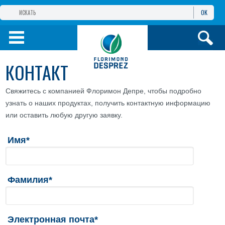
OK
ГРУППА КОМПАНИЙ
ФЛОРИМОН
ДЕПРЕ
ФЛОРИМОН
ДЕПРЕ ЕВРАЗИЯ
КОНТАКТ
ПРОДУКТЫ
Свяжитесь с компанией Флоримон Депре, чтобы подробно
узнать о наших продуктах, получить контактную информацию
ИНФОРМАЦИЯ И
УСЛУГИ
или оставить любую другую заявку.
Имя*
Фамилия*
Электронная почта*