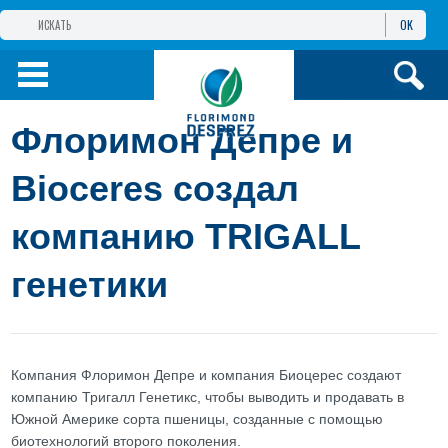
OK
ГРУППА КОМПАНИЙ
ФЛОРИМОН
ДЕПРЕ
ФЛОРИМОН
ДЕПРЕ ЕВРАЗИЯ
Флоримон Депре и
ПРОДУКТЫ
Bioceres создал
компанию TRIGALL
ИНФОРМАЦИЯ И
УСЛУГИ
генетики
Компания Флоримон Депре и компания Биоцерес создают
компанию Тригалл Генетикс, чтобы выводить и продавать в
Южной Америке сорта пшеницы, созданные с помощью
биотехнологий второго поколения.