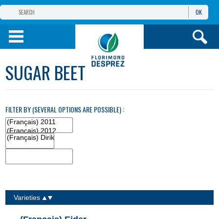
OK
(FRANÇAIS) GROUPE
FLORIMOND
DESPREZ
(FRANÇAIS) FLORIMOND
SUGAR BEET
DESPREZ
TURQUIE
(FRANÇAIS) PRODUITS
FILTER BY (SEVERAL OPTIONS ARE POSSIBLE) :
BILGI VE
HIZMETLER
Varieties