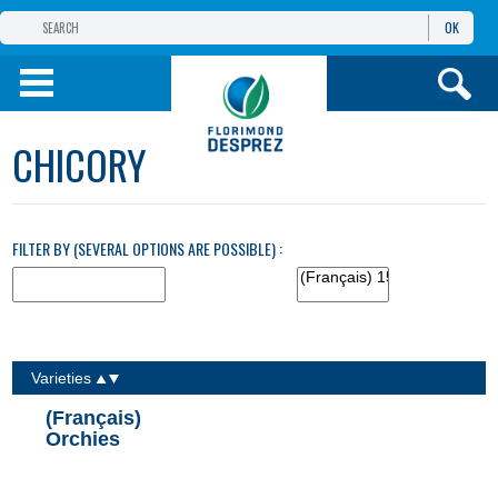
OK
(FRANÇAIS) GROUPE
FLORIMOND
DESPREZ
(FRANÇAIS) FLORIMOND
CHICORY
DESPREZ
TURQUIE
(FRANÇAIS) PRODUITS
FILTER BY (SEVERAL OPTIONS ARE POSSIBLE) :
BILGI VE
HIZMETLER
Varieties
(Français)
Orchies