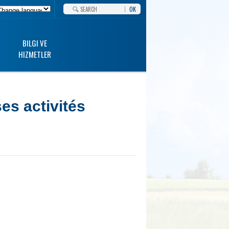
OK
BILGI VE
HIZMETLER
es activités