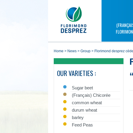
(FRANÇAI
FLORIMON
home
>
news
>
group
>
florimond desprez cède
OUR VARIETIES :
Sugar beet
(Français) Chicorée
common wheat
durum wheat
barley
Feed Peas