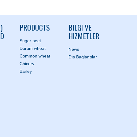
)
PRODUCTS
BILGI VE
ND
HIZMETLER
Sugar beet
Durum wheat
News
Common wheat
Dış Bağlantılar
Chicory
Barley