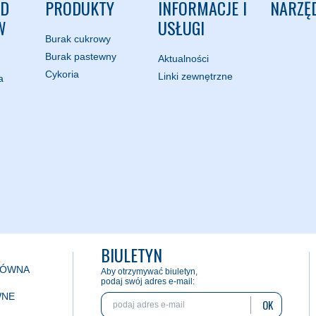
ND
PRODUKTY
INFORMACJE I
NARZĘ
W
USŁUGI
Burak cukrowy
Burak pastewny
Aktualności
Cykoria
Linki zewnętrzne
a
BIULETYN
ŁÓWNA
Aby otrzymywać biuletyn,
podaj swój adres e-mail:
WNE
OK