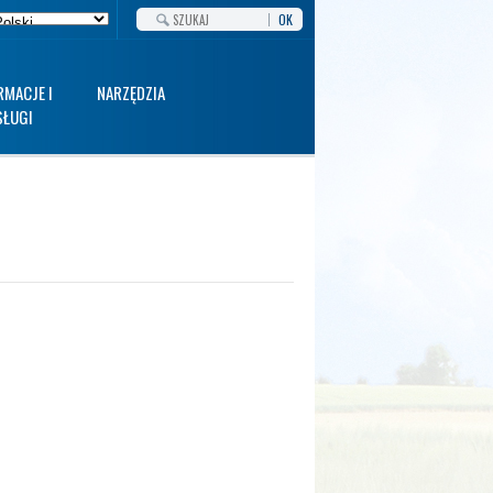
OK
RMACJE I
NARZĘDZIA
SŁUGI