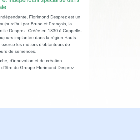
l et indépendant spécialisé dans
ale
t indépendante, Florimond Desprez est un
aujourd’hui par Bruno et François, la
amille Desprez. Créée en 1830 à Cappelle-
oujours implantée dans la région Hauts-
e exerce les métiers d’obtenteurs de
teurs de semences.
che, d’innovation et de création
on d’être du Groupe Florimond Desprez.