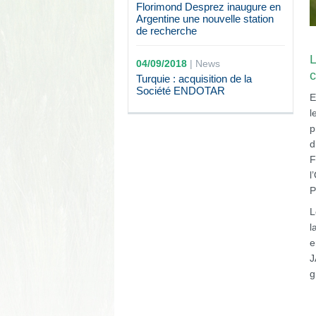
Florimond Desprez inaugure en
Argentine une nouvelle station
de recherche
L
04/09/2018
|
News
c
Turquie : acquisition de la
Société ENDOTAR
E
l
p
d
F
l
P
L
l
e
J
g