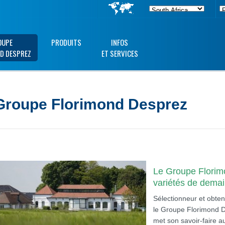
OUPE
PRODUITS
INFOS
D DESPREZ
ET SERVICES
Groupe Florimond Desprez
Le Groupe Florim
variétés de dema
Sélectionneur et obten
le Groupe Florimond Des
met son savoir-faire au