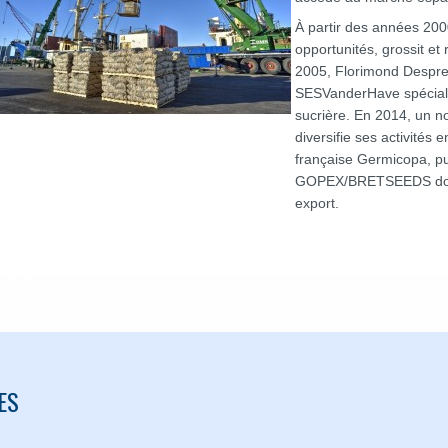
À partir des années 2000
opportunités, grossit et 
2005, Florimond Desprez 
SESVanderHave spéciali
sucrière. En 2014, un n
diversifie ses activités
française Germicopa, pu
GOPEX/BRETSEEDS dont l
export.
ES