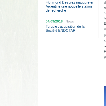
Florimond Desprez inaugure en
d
Argentine une nouvelle station
d
de recherche
c
l
04/09/2018
|
News
E
Turquie : acquisition de la
t
Société ENDOTAR
P
s
r
F
g