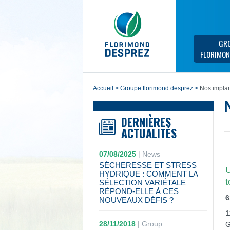
GR
FLORIMON
accueil
>
groupe florimond desprez
>
Nos implan
DERNIÈRES
ACTUALITÉS
07/08/2025
|
News
SÉCHERESSE ET STRESS
U
HYDRIQUE : COMMENT LA
t
SÉLECTION VARIÉTALE
RÉPOND-ELLE À CES
6
NOUVEAUX DÉFIS ?
1
28/11/2018
|
Group
G