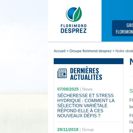
GR
FLORIMON
accueil
>
groupe florimond desprez
>
Notre strat
DERNIÈRES
ACTUALITÉS
07/08/2025
|
News
S
SÉCHERESSE ET STRESS
F
HYDRIQUE : COMMENT LA
SÉLECTION VARIÉTALE
b
RÉPOND-ELLE À CES
NOUVEAUX DÉFIS ?
F
l
28/11/2018
|
Group
F