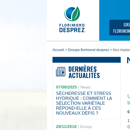
GR
FLORIMON
accueil
>
groupe florimond desprez
>
Nos implan
DERNIÈRES
ACTUALITÉS
07/08/2025
|
News
SÉCHERESSE ET STRESS
U
HYDRIQUE : COMMENT LA
t
SÉLECTION VARIÉTALE
RÉPOND-ELLE À CES
6
NOUVEAUX DÉFIS ?
1
28/11/2018
|
Group
G