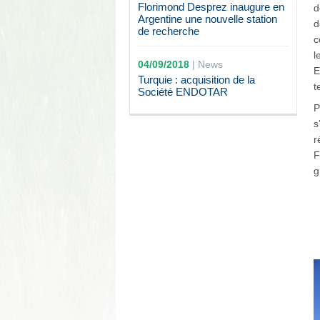
Florimond Desprez inaugure en
d
Argentine une nouvelle station
d
de recherche
c
l
04/09/2018
|
News
E
Turquie : acquisition de la
t
Société ENDOTAR
P
s
r
F
g