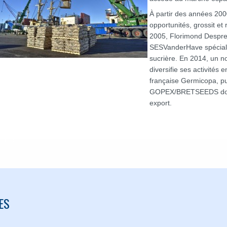
À partir des années 2000
opportunités, grossit et 
2005, Florimond Desprez 
SESVanderHave spéciali
sucrière. En 2014, un n
diversifie ses activités
française Germicopa, pu
GOPEX/BRETSEEDS dont l
export.
ES