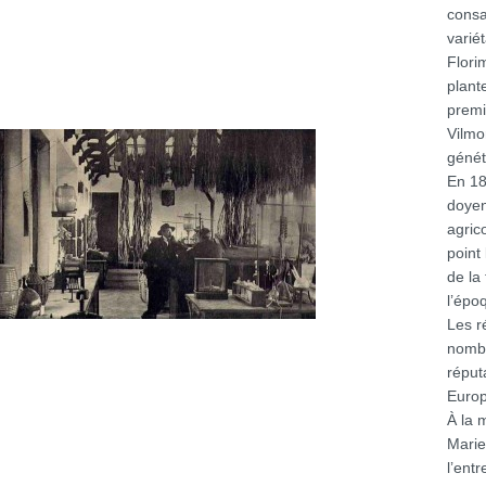
consa
variét
Flori
plant
premi
Vilmor
génét
En 18
doyen
agrico
point
de la
l’épo
Les r
nombr
réput
Europ
À la 
Marie
l’ent