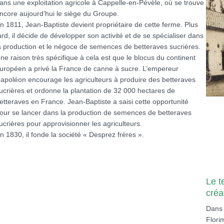
ans une exploitation agricole à Cappelle-en-Pévèle, où se trouve
ncore aujourd’hui le siège du Groupe.
n 1811, Jean-Baptiste devient propriétaire de cette ferme. Plus
ard, il décide de développer son activité et de se spécialiser dans
a production et le négoce de semences de betteraves sucrières.
ne raison très spécifique à cela est que le blocus du continent
uropéen a privé la France de canne à sucre. L’empereur
apoléon encourage les agriculteurs à produire des betteraves
ucrières et ordonne la plantation de 32 000 hectares de
etteraves en France. Jean-Baptiste a saisi cette opportunité
our se lancer dans la production de semences de betteraves
ucrières pour approvisionner les agriculteurs.
n 1830, il fonde la société « Desprez frères ».
Le t
créa
Dans 
Flori