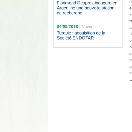
d
Florimond Desprez inaugure en
Argentine une nouvelle station
e
de recherche
E
t
04/09/2018
|
News
l
Turquie : acquisition de la
U
Société ENDOTAR
e
N
s
b
p
s
E