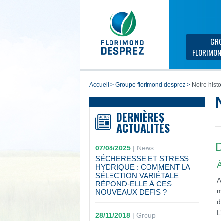
GR
FLORIMON
accueil
>
groupe florimond desprez
>
Notre histo
DERNIÈRES
ACTUALITÉS
D
07/08/2025
|
News
SÉCHERESSE ET STRESS
À
HYDRIQUE : COMMENT LA
SÉLECTION VARIÉTALE
A
RÉPOND-ELLE À CES
m
NOUVEAUX DÉFIS ?
d
L
28/11/2018
|
Group