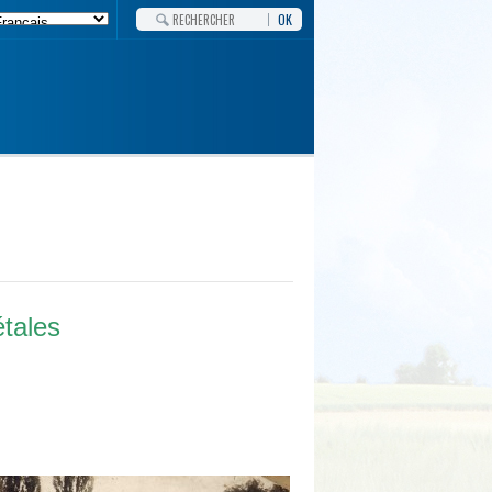
OK
étales