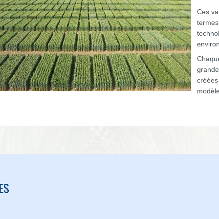
Ces va
termes 
technol
enviro
Chaque
grande
créées 
modèle
ES