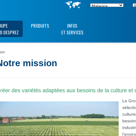
OUPE
PRODUITS
INFOS
D DESPREZ
ET SERVICES
ion
Notre mission
réer des variétés adaptées aux besoins de la culture et 
Le Gro
sélect
cultur
besoins
indust
l’envi