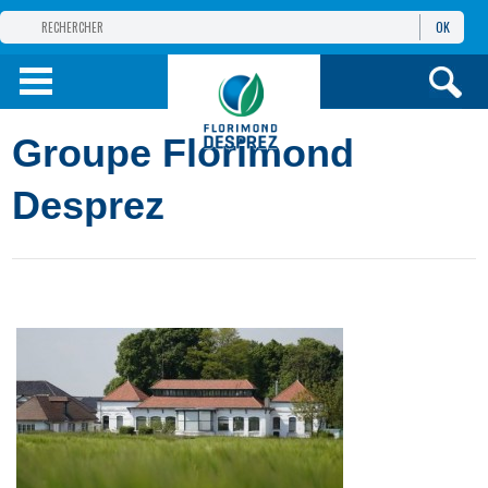
OK
GROUPE
FLORIMOND DESPREZ
PRODUITS
Groupe Florimond
INFOS
ET SERVICES
Desprez