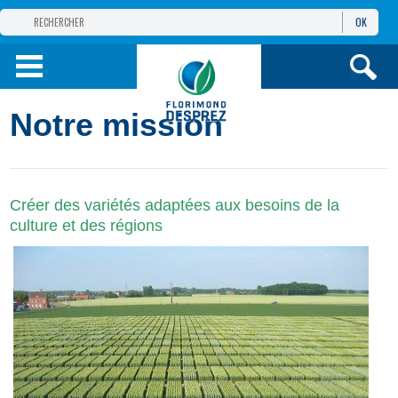
OK
GROUPE
FLORIMOND DESPREZ
PRODUITS
Notre mission
INFOS
ET SERVICES
Créer des variétés adaptées aux besoins de la
culture et des régions