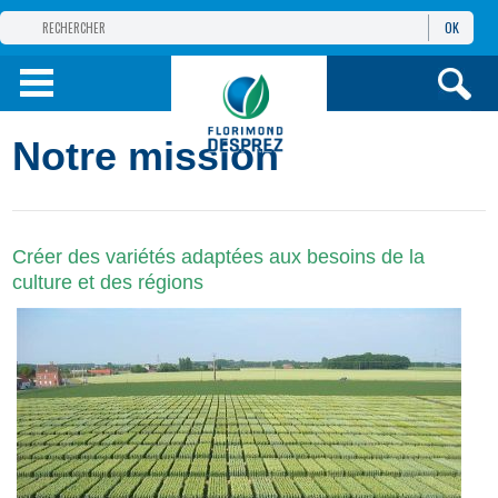
OK
GROUPE
FLORIMOND DESPREZ
PRODUITS
Notre mission
INFOS
ET SERVICES
Créer des variétés adaptées aux besoins de la
culture et des régions