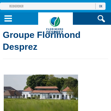
OK
GROUPE
FLORIMOND DESPREZ
PRODUITS
Groupe Florimond
INFOS
ET SERVICES
Desprez