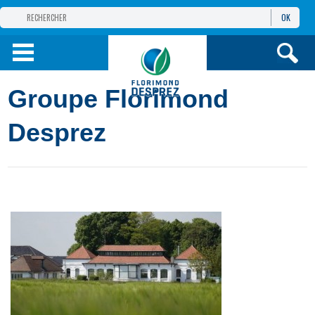
OK
GROUPE
FLORIMOND DESPREZ
PRODUITS
Groupe Florimond
INFOS
ET SERVICES
Desprez