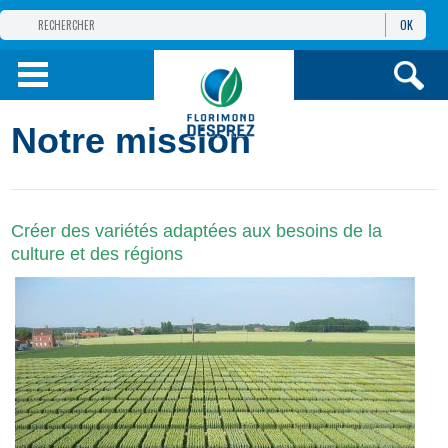
OK
GROUPE
FLORIMOND DESPREZ
PRODUITS
Notre mission
INFOS
ET SERVICES
Créer des variétés adaptées aux besoins de la
culture et des régions