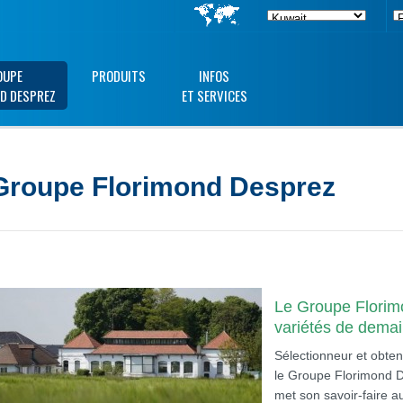
OUPE
PRODUITS
INFOS
D DESPREZ
ET SERVICES
Groupe Florimond Desprez
Le Groupe Florim
variétés de dema
Sélectionneur et obten
le Groupe Florimond Des
met son savoir-faire au