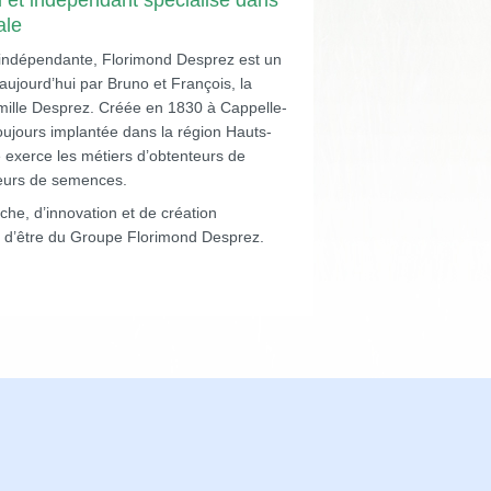
l et indépendant spécialisé dans
ale
t indépendante, Florimond Desprez est un
aujourd’hui par Bruno et François, la
amille Desprez. Créée en 1830 à Cappelle-
oujours implantée dans la région Hauts-
e exerce les métiers d’obtenteurs de
teurs de semences.
che, d’innovation et de création
on d’être du Groupe Florimond Desprez.