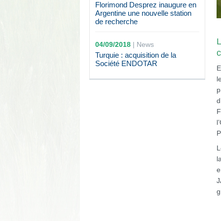
Florimond Desprez inaugure en
Argentine une nouvelle station
de recherche
L
04/09/2018
|
News
c
Turquie : acquisition de la
Société ENDOTAR
E
l
p
d
F
l
P
L
l
e
J
g