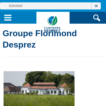
OK
GROUPE
FLORIMOND DESPREZ
PRODUITS
Groupe Florimond
INFOS
ET SERVICES
Desprez