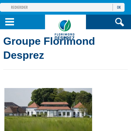
OK
GROUPE
FLORIMOND DESPREZ
PRODUITS
Groupe Florimond
INFOS
ET SERVICES
Desprez