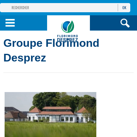
OK
GROUPE
FLORIMOND DESPREZ
PRODUITS
Groupe Florimond
INFOS
ET SERVICES
Desprez