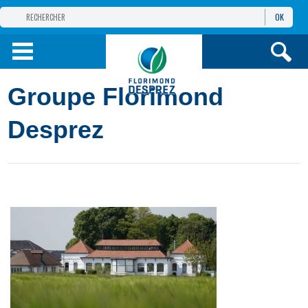
OK
GROUPE
FLORIMOND DESPREZ
PRODUITS
Groupe Florimond
INFOS
ET SERVICES
Desprez