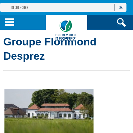
OK
GROUPE
FLORIMOND DESPREZ
PRODUITS
Groupe Florimond
INFOS
ET SERVICES
Desprez