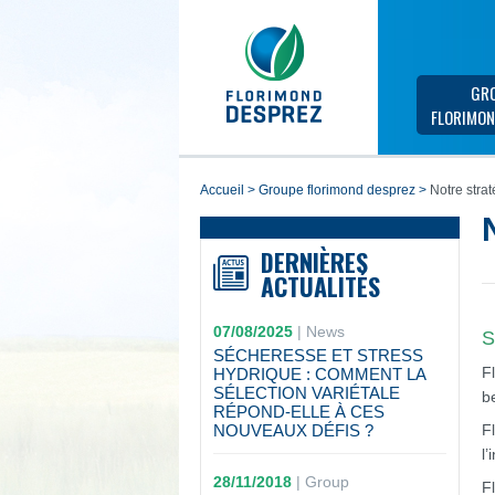
GR
FLORIMON
accueil
>
groupe florimond desprez
>
Notre strat
DERNIÈRES
ACTUALITÉS
07/08/2025
|
News
S
SÉCHERESSE ET STRESS
F
HYDRIQUE : COMMENT LA
SÉLECTION VARIÉTALE
b
RÉPOND-ELLE À CES
NOUVEAUX DÉFIS ?
F
l
28/11/2018
|
Group
F