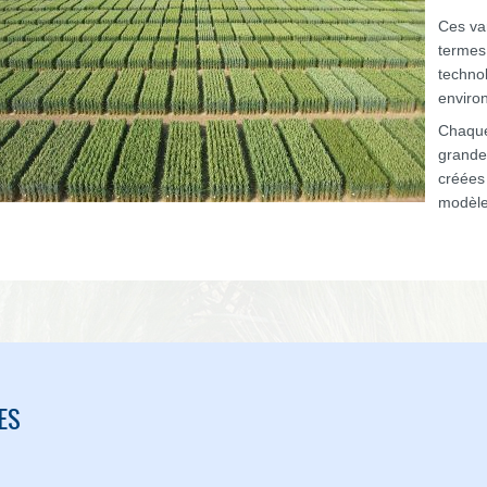
Ces va
termes 
technol
enviro
Chaque
grande
créées 
modèle
ES