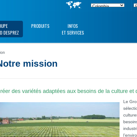
OUPE
PRODUITS
INFOS
D DESPREZ
ET SERVICES
ion
Notre mission
réer des variétés adaptées aux besoins de la culture et 
Le Gro
sélect
cultur
besoins
indust
l’envi