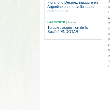
d
Florimond Desprez inaugure en
Argentine une nouvelle station
e
de recherche
E
t
04/09/2018
|
News
l
Turquie : acquisition de la
U
Société ENDOTAR
e
N
s
b
p
s
E