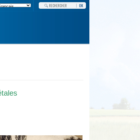
OK
étales