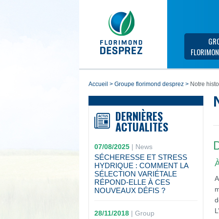
GR
FLORIMON
accueil
>
groupe florimond desprez
>
Notre histo
DERNIÈRES
ACTUALITÉS
D
07/08/2025
|
News
SÉCHERESSE ET STRESS
À
HYDRIQUE : COMMENT LA
SÉLECTION VARIÉTALE
A
RÉPOND-ELLE À CES
m
NOUVEAUX DÉFIS ?
d
L
28/11/2018
|
Group