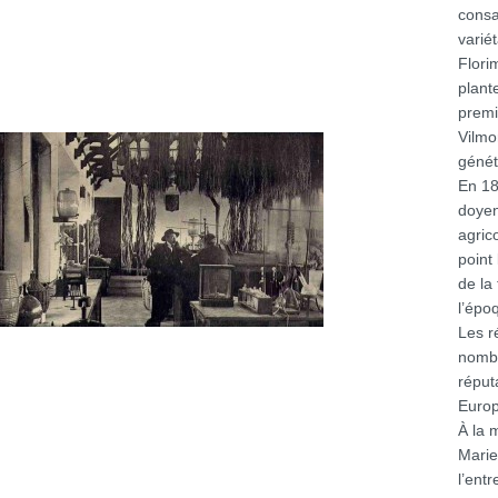
consa
variét
Flori
plant
premi
Vilmor
génét
En 18
doyen
agrico
point
de la
l’épo
Les r
nombr
réput
Europ
À la 
Marie
l’ent