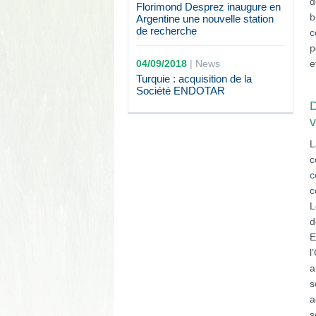
d
Florimond Desprez inaugure en
b
Argentine une nouvelle station
de recherche
c
p
04/09/2018
|
News
e
Turquie : acquisition de la
Société ENDOTAR
D
v
L
c
c
c
L
d
E
l
a
s
a
s