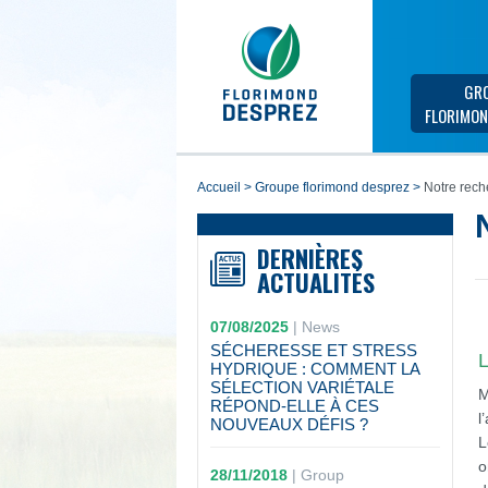
GR
FLORIMON
accueil
>
groupe florimond desprez
>
Notre rech
DERNIÈRES
ACTUALITÉS
07/08/2025
|
News
SÉCHERESSE ET STRESS
L
HYDRIQUE : COMMENT LA
SÉLECTION VARIÉTALE
M
RÉPOND-ELLE À CES
l
NOUVEAUX DÉFIS ?
L
o
28/11/2018
|
Group