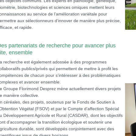
es objectifs communs. Les experts en pathologie, génétique,
iométrie, biotechnologies et sciences omiques mettent leurs
onnaissances au service de l’amélioration variétale pour
ermettre aux sélectionneurs d’innover de manière plus précise,
fficace, et rapide.
es partenariats de recherche pour avancer plus
ite, ensemble
a recherche est également adossée à des programmes
ollaboratifs publics/privés qui permettent de mettre à profit les
ompétences de chacun pour s’intéresser à des problématiques
omplexes et avancer ensemble.
e Groupe Florimond Desprez mène actuellement divers projets
e manière collective.
n céréales, des projets, soutenus par le Fonds de Soutien à
’Obtention Végétal (FSOV) et par le Compte d’affection Spécial
u Développement Agricole et Rural (CASDAR), dont les objectifs
ont d’accompagner la transition écologique et soutenir une
griculture durable, sont développés conjointement avec des
cientifiques issus de divers horizons.