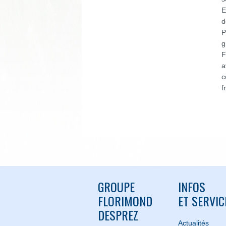
E
d
P
g
F
a
c
f
GROUPE
INFOS
FLORIMOND
ET SERVIC
DESPREZ
Actualités