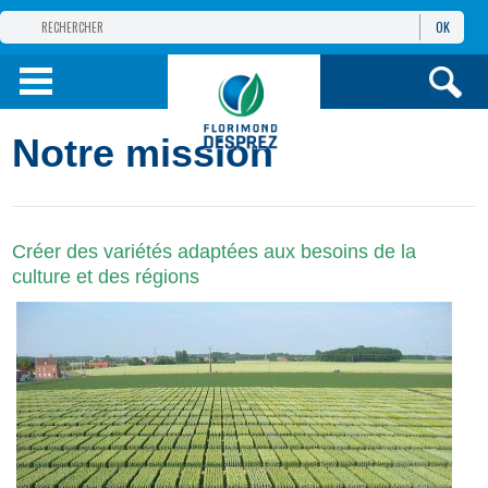
OK
GROUPE
FLORIMOND DESPREZ
PRODUITS
Notre mission
INFOS
ET SERVICES
Créer des variétés adaptées aux besoins de la
culture et des régions