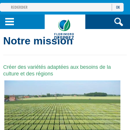
OK
GROUPE
FLORIMOND DESPREZ
PRODUITS
Notre mission
INFOS
ET SERVICES
Créer des variétés adaptées aux besoins de la
culture et des régions