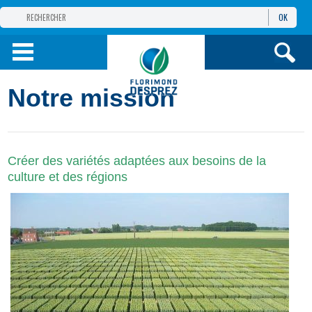
OK
GROUPE
FLORIMOND DESPREZ
PRODUITS
Notre mission
INFOS
ET SERVICES
Créer des variétés adaptées aux besoins de la
culture et des régions