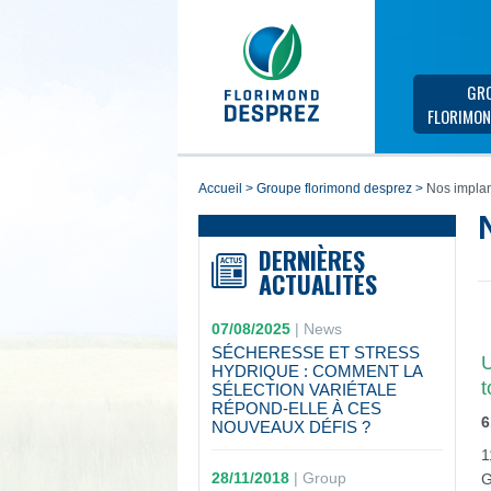
GR
FLORIMON
accueil
>
groupe florimond desprez
>
Nos implan
DERNIÈRES
ACTUALITÉS
07/08/2025
|
News
SÉCHERESSE ET STRESS
U
HYDRIQUE : COMMENT LA
t
SÉLECTION VARIÉTALE
RÉPOND-ELLE À CES
6
NOUVEAUX DÉFIS ?
1
28/11/2018
|
Group
G