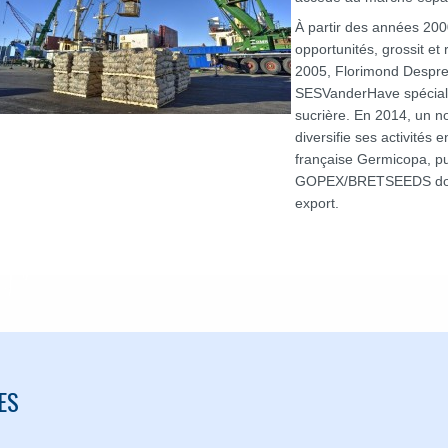
À partir des années 2000
opportunités, grossit et 
2005, Florimond Desprez 
SESVanderHave spéciali
sucrière. En 2014, un n
diversifie ses activités
française Germicopa, pu
GOPEX/BRETSEEDS dont l
export.
ES