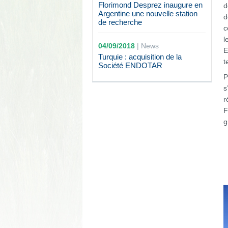
Florimond Desprez inaugure en
d
Argentine une nouvelle station
d
de recherche
c
l
04/09/2018
|
News
E
Turquie : acquisition de la
t
Société ENDOTAR
P
s
r
F
g