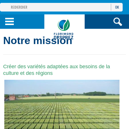
OK
GROUPE
FLORIMOND DESPREZ
PRODUITS
Notre mission
INFOS
ET SERVICES
Créer des variétés adaptées aux besoins de la
culture et des régions