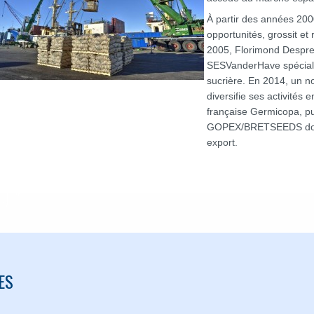
À partir des années 2000
opportunités, grossit et 
2005, Florimond Desprez 
SESVanderHave spéciali
sucrière. En 2014, un n
diversifie ses activités
française Germicopa, pu
GOPEX/BRETSEEDS dont l
export.
ES