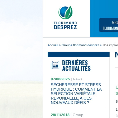
GR
FLORIMON
accueil
>
groupe florimond desprez
>
Nos implan
DERNIÈRES
ACTUALITÉS
07/08/2025
|
News
SÉCHERESSE ET STRESS
U
HYDRIQUE : COMMENT LA
t
SÉLECTION VARIÉTALE
RÉPOND-ELLE À CES
6
NOUVEAUX DÉFIS ?
1
28/11/2018
|
Group
G