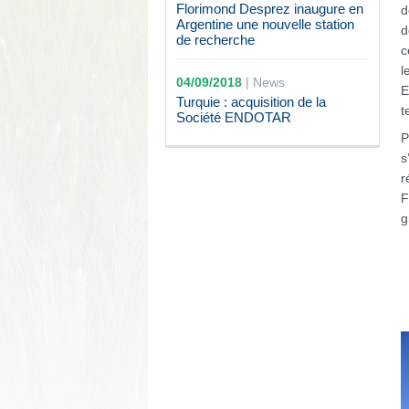
Florimond Desprez inaugure en
d
Argentine une nouvelle station
d
de recherche
c
l
04/09/2018
|
News
E
Turquie : acquisition de la
t
Société ENDOTAR
P
s
r
F
g