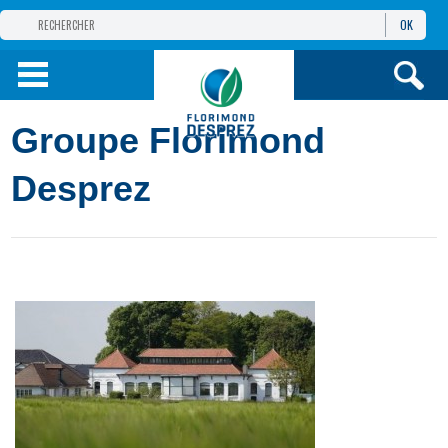
OK
GROUPE
FLORIMOND DESPREZ
PRODUITS
Groupe Florimond
INFOS
ET SERVICES
Desprez