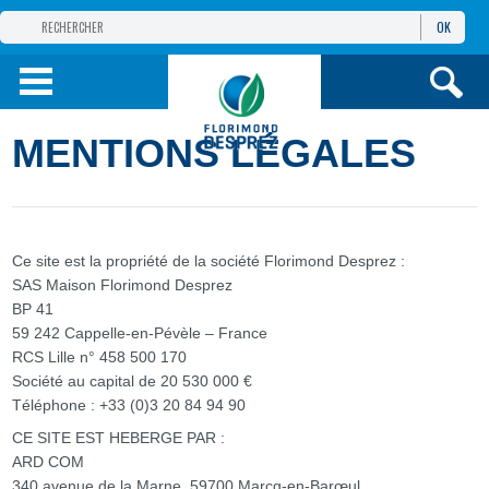
OK
GROUPE
FLORIMOND DESPREZ
PRODUITS
MENTIONS LÉGALES
INFOS
ET SERVICES
Ce site est la propriété de la société Florimond Desprez :
SAS Maison Florimond Desprez
BP 41
59 242 Cappelle-en-Pévèle – France
RCS Lille n° 458 500 170
Société au capital de 20 530 000 €
Téléphone : +33 (0)3 20 84 94 90
CE SITE EST HEBERGE PAR :
ARD COM
340 avenue de la Marne, 59700 Marcq-en-Barœul