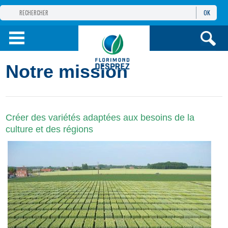
OK
GROUPE
FLORIMOND DESPREZ
PRODUITS
Notre mission
INFOS
ET SERVICES
Créer des variétés adaptées aux besoins de la
culture et des régions