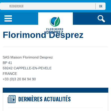
OK
GROUPE
FLORIMOND DESPREZ
PRODUITS
Florimond Desprez
INFOS
ET SERVICES
SAS Maison Florimond Desprez
BP 41
59242 CAPPELLE-EN-PEVELE
FRANCE
+33 (0)3 20 84 94 90
DERNIÈRES ACTUALITÉS