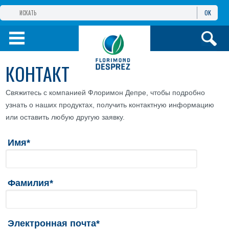
OK
ГРУППА КОМПАНИЙ
ФЛОРИМОН
ДЕПРЕ
ФЛОРИМОН
ДЕПРЕ ЕВРАЗИЯ
КОНТАКТ
ПРОДУКТЫ
Свяжитесь с компанией Флоримон Депре, чтобы подробно
узнать о наших продуктах, получить контактную информацию
ИНФОРМАЦИЯ И
УСЛУГИ
или оставить любую другую заявку.
Имя*
Фамилия*
Электронная почта*