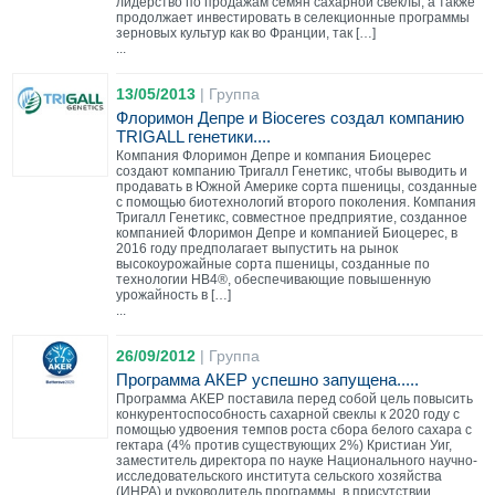
лидерство по продажам семян сахарной свеклы, а также
продолжает инвестировать в селекционные программы
зерновых культур как во Франции, так […]
...
13/05/2013
|
Группа
Флоримон Депре и Bioceres создал компанию
TRIGALL генетики....
Компания Флоримон Депре и компания Биоцерес
создают компанию Тригалл Генетикс, чтобы выводить и
продавать в Южной Америке сорта пшеницы, созданные
с помощью биотехнологий второго поколения. Компания
Тригалл Генетикс, совместное предприятие, созданное
компанией Флоримон Депре и компанией Биоцерес, в
2016 году предполагает выпустить на рынок
высокоурожайные сорта пшеницы, созданные по
технологии HB4®, обеспечивающие повышенную
урожайность в […]
...
26/09/2012
|
Группа
Программа АКЕР успешно запущена.....
Программа АКЕР поставила перед собой цель повысить
конкурентоспособность сахарной свеклы к 2020 году с
помощью удвоения темпов роста сбора белого сахара с
гектара (4% против существующих 2%) Кристиан Уиг,
заместитель директора по науке Национального научно-
исследовательского института сельского хозяйства
(ИНРА) и руководитель программы, в присутствии