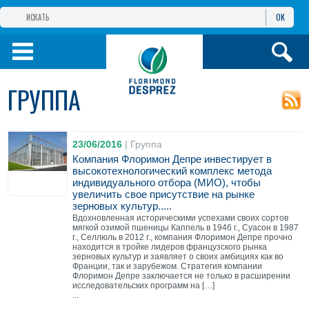
OK
ГРУППА КОМПАНИЙ
ФЛОРИМОН
ДЕПРЕ
ФЛОРИМОН
ДЕПРЕ ЕВРАЗИЯ
ГРУППА
ПРОДУКТЫ
23/06/2016
|
Группа
ИНФОРМАЦИЯ И
УСЛУГИ
Компания Флоримон Депре инвестирует в
высокотехнологический комплекс метода
индивидуального отбора (МИО), чтобы
увеличить свое присутствие на рынке
зерновых культур.....
Вдохновленная историческими успехами своих сортов
мягкой озимой пшеницы Каппель в 1946 г., Суасон в 1987
г., Селлюль в 2012 г., компания Флоримон Депре прочно
находится в тройке лидеров французского рынка
зерновых культур и заявляет о своих амбициях как во
Франции, так и зарубежом. Стратегия компании
Флоримон Депре заключается не только в расширении
исследовательских программ на […]
...