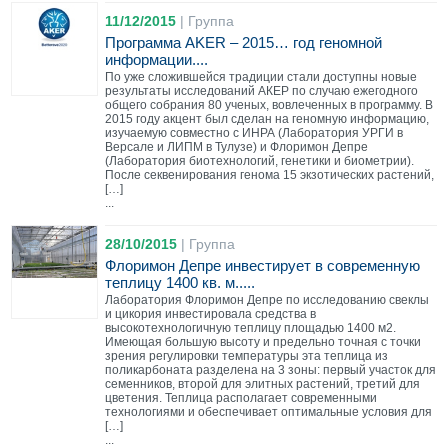
11/12/2015
|
Группа
Программа AKER – 2015… год геномной
информации....
По уже сложившейся традиции стали доступны новые
результаты исследований АКЕР по случаю ежегодного
общего собрания 80 ученых, вовлеченных в программу. В
2015 году акцент был сделан на геномную информацию,
изучаемую совместно с ИНРА (Лаборатория УРГИ в
Версале и ЛИПМ в Тулузе) и Флоримон Депре
(Лаборатория биотехнологий, генетики и биометрии).
После секвенирования генома 15 экзотических растений,
[…]
...
28/10/2015
|
Группа
Флоримон Депре инвестирует в современную
теплицу 1400 кв. м.....
Лаборатория Флоримон Депре по исследованию свеклы
и цикория инвестировала средства в
высокотехнологичную теплицу площадью 1400 м2.
Имеющая большую высоту и предельно точная с точки
зрения регулировки температуры эта теплица из
поликарбоната разделена на 3 зоны: первый участок для
семенников, второй для элитных растений, третий для
цветения. Теплица располагает современными
технологиями и обеспечивает оптимальные условия для
[…]
...