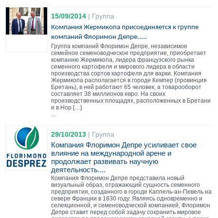
15/09/2014
|
Группа
Компания Жермикопа присоединяется к группе
....
компаний Флоримон Депре.
Группа компаний Флоримон Депре, независимое
семейное семеноводческое предприятие, приобретает
компанию Жермикопа, лидера французского рынка
семенного картофеля и мирового лидера в области
производства сортов картофеля для варки. Компания
Жермикопа располагается в городе Кемпер (провинция
Бретань), в ней работают 65 человек, а товарооборот
составляет 38 миллионов евро. На своих
производственных площадях, расположенных в Бретани
и в Нор […]
...
29/10/2013
|
Группа
Компания Флоримон Депре усиливает свое
влияние на международной арене и
продолжает развивать научную
деятельность....
Компания Флоримон Депре представила новый
визуальный образ, отражающий сущность семенного
предприятия, созданного в городе Каппель-ан-Певель на
севере Франции в 1830 году. Являясь одновременно и
селекционной, и семеноводческой компанией, Флоримон
Депре ставит перед собой задачу сохранить мировое