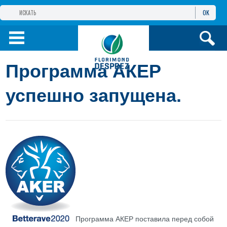
OK
ГРУППА КОМПАНИЙ
ФЛОРИМОН
ДЕПРЕ
ФЛОРИМОН
ДЕПРЕ ЕВРАЗИЯ
Программа АКЕР
ПРОДУКТЫ
успешно запущена.
ИНФОРМАЦИЯ И
УСЛУГИ
Программа АКЕР поставила перед собой