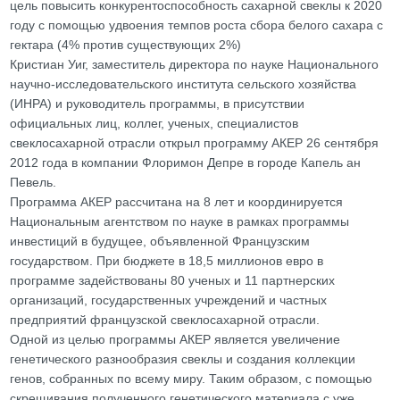
цель повысить конкурентоспособность сахарной свеклы к 2020
году с помощью удвоения темпов роста сбора белого сахара с
гектара (4% против существующих 2%)
Кристиан Уиг, заместитель директора по науке Национального
научно-исследовательского института сельского хозяйства
(ИНРА) и руководитель программы, в присутствии
официальных лиц, коллег, ученых, специалистов
свеклосахарной отрасли открыл программу АКЕР 26 сентября
2012 года в компании Флоримон Депре в городе Капель ан
Певель.
Программа АКЕР рассчитана на 8 лет и координируется
Национальным агентством по науке в рамках программы
инвестиций в будущее, объявленной Французским
государством. При бюджете в 18,5 миллионов евро в
программе задействованы 80 ученых и 11 партнерских
организаций, государственных учреждений и частных
предприятий французской свеклосахарной отрасли.
Одной из целью программы АКЕР является увеличение
генетического разнообразия свеклы и создания коллекции
генов, собранных по всему миру. Таким образом, с помощью
скрещивания полученного генетического материала с уже