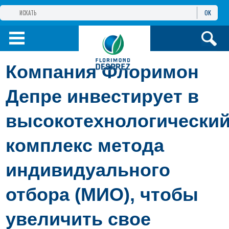
OK
ГРУППА КОМПАНИЙ
ФЛОРИМОН
ДЕПРЕ
ФЛОРИМОН
ДЕПРЕ ЕВРАЗИЯ
Компания Флоримон
ПРОДУКТЫ
Депре инвестирует в
высокотехнологически
ИНФОРМАЦИЯ И
УСЛУГИ
комплекс метода
индивидуального
отбора (МИО), чтобы
увеличить свое