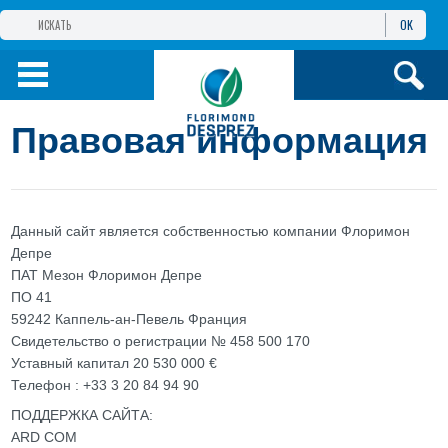
OK
ГРУППА КОМПАНИЙ
ФЛОРИМОН
ДЕПРЕ
ФЛОРИМОН
ДЕПРЕ ЕВРАЗИЯ
Правовая информация
ПРОДУКТЫ
ИНФОРМАЦИЯ И
УСЛУГИ
Данный сайт является собственностью компании Флоримон
Депре
ПАТ Мезон Флоримон Депре
ПО 41
59242 Каппель-ан-Певель Франция
Свидетельство о регистрации № 458 500 170
Уставный капитал 20 530 000 €
Телефон : +33 3 20 84 94 90
ПОДДЕРЖКА САЙТА:
ARD COM