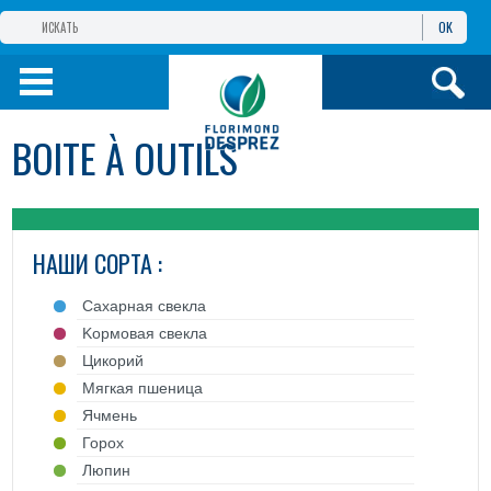
OK
ГРУППА КОМПАНИЙ
ФЛОРИМОН
ДЕПРЕ
ФЛОРИМОН
ДЕПРЕ ЕВРАЗИЯ
BOITE À OUTILS
ПРОДУКТЫ
ИНФОРМАЦИЯ И
УСЛУГИ
НАШИ СОРТА :
Cахарная свекла
Kормовая свекла
Цикорий
Mягкая пшеница
Ячмень
Горох
Люпин