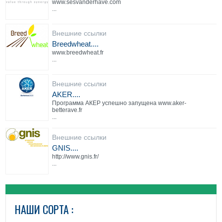
www.sesvanderhave.com
...
Внешние ссылки
Breedwheat....
www.breedwheat.fr
...
Внешние ссылки
AKER....
Программа АКЕР успешно запущена www.aker-
betterave.fr
...
Внешние ссылки
GNIS....
http://www.gnis.fr/
...
НАШИ СОРТА :