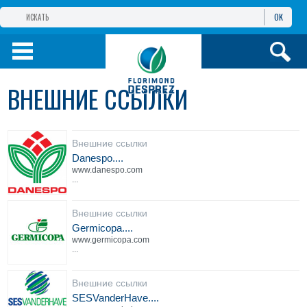
OK
ГРУППА КОМПАНИЙ
ФЛОРИМОН
ДЕПРЕ
ФЛОРИМОН
ДЕПРЕ ЕВРАЗИЯ
ВНЕШНИЕ ССЫЛКИ
ПРОДУКТЫ
Внешние ссылки
ИНФОРМАЦИЯ И
УСЛУГИ
Danespo....
www.danespo.com
...
Внешние ссылки
Germicopa....
www.germicopa.com
...
Внешние ссылки
SESVanderHave....