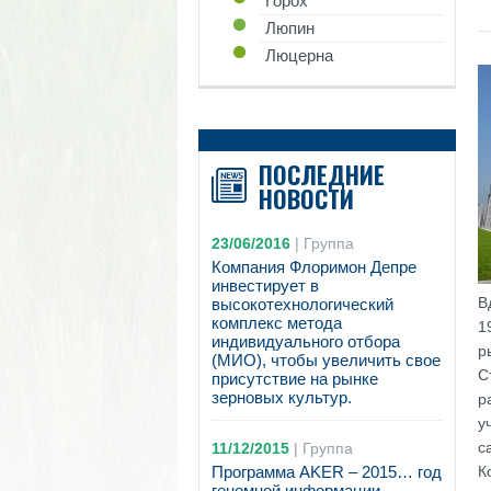
Горох
Люпин
Люцерна
ПОСЛЕДНИЕ
НОВОСТИ
23/06/2016
|
Группа
Компания Флоримон Депре
инвестирует в
В
высокотехнологический
комплекс метода
1
индивидуального отбора
р
(МИО), чтобы увеличить свое
С
присутствие на рынке
зерновых культур.
р
у
с
11/12/2015
|
Группа
Программа AKER – 2015… год
К
геномной информации