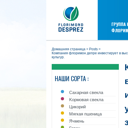
ГРУППА
ФЛОРИМ
домашняя страница
>
posts
>
компания флоримон депре инвестирует в высокотехнологический комплекс метода индивидуального отбора (мио), чтобы увеличить свое присутствие на рынке зерновых
культур.
НАШИ СОРТА :
Cахарная свекла
Kормовая свекла
Цикорий
Mягкая пшеница
Ячмень