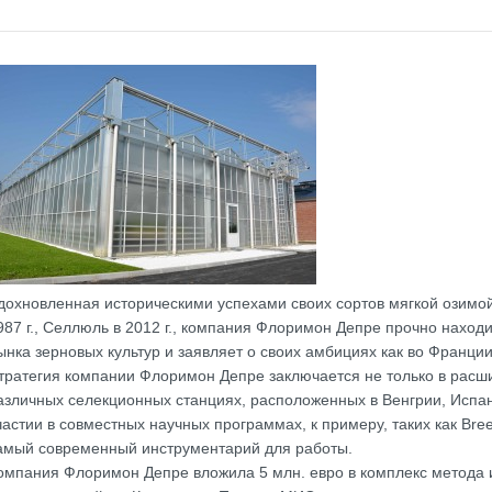
дохновленная историческими успехами своих сортов мягкой озимой
987 г., Селлюль в 2012 г., компания Флоримон Депре прочно наход
ынка зерновых культур и заявляет о своих амбициях как во Франции
тратегия компании Флоримон Депре заключается не только в расш
азличных селекционных станциях, расположенных в Венгрии, Испани
частии в совместных научных программах, к примеру, таких как Br
амый современный инструментарий для работы.
омпания Флоримон Депре вложила 5 млн. евро в комплекс метода 