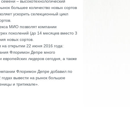
о семени – высокотехнологический
ынок большее количество новых сортов
воляет ускорить селекционный цикл
ортов.
лекса МИО позволят компании
рех поколений (до 14 месяцев вместо 3
ния новых сортов.
на открытии 22 июня 2016 года:
пания Флоримон Депре много
и европейских лидеров сегодня, а также
компании Флоримон Депре добавил по
 годах вывести на рынок большое
еницы и тритикале».