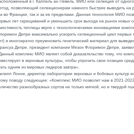
асположенный в г. Каппель ан Певель. МИО или селекция от одног
етод, позволяющий селекционерам намного быстрее выводить на р
ак во Франции, так и за ее пределами. Данная технология МИО поз
ервых лет скрещиваний и уменьшить срок выхода на рынок новых с
местимость теплицы вкупе с технологическими инновациями комп
лоримон Депре максимально ускорить селекционный цикл первых т
ет) и многократно преумножить генетический материал для выведе
рансуа Депре, президент компании Мезон Флоримон Депре, заявил 
Данный комплекс МИО являет собой доказательство тому, что ком
нвестирует в зерновые культуры, чтобы упрочить свои позиции сред
тать одним из мировых лидеров завтра».
илипп Лонне, директор лаборатории зерновых и бобовых культур 
тому поводу следующее: «Комплекс МИО позволит нам в 2021-2022
оличество разнообразных сортов не только мягкой, но и твердой пш