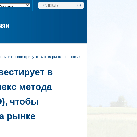
OK
ИЯ И
вестирует в
екс метода
), чтобы
на рынке