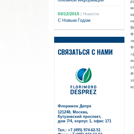
р
м
03/12/2015
|
Новости
к
С Новым Годом
п
В
Ф
л
Ф
СВЯЗАТЬСЯ С НАМИ
«
и
с
Ф
э
к
Флоримон Депре
121248, Москва,
Кутузовский проспект,
дом 7/4, корпус 1, офис 171
Тел.: +7 (495) 974-62-51