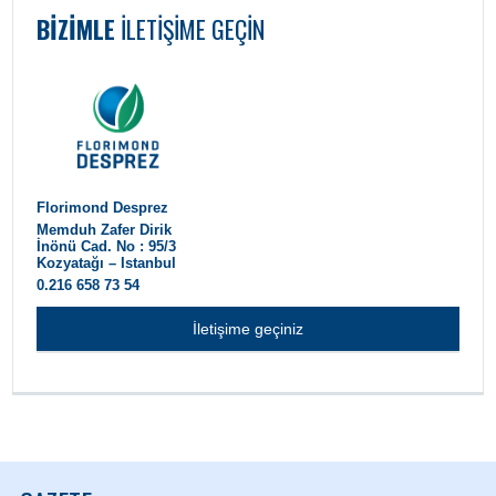
BIZIMLE
ILETIŞIME GEÇIN
Florimond Desprez
Memduh Zafer Dirik
İnönü Cad. No : 95/3
Kozyatağı – Istanbul
0.216 658 73 54
İletişime geçiniz