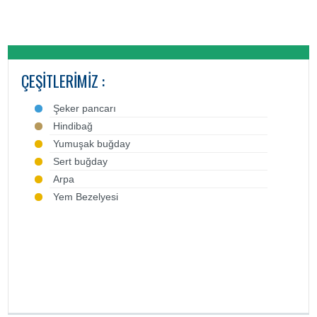
ÇEŞITLERIMIZ :
Şeker pancarı
Hindibağ
Yumuşak buğday
Sert buğday
Arpa
Yem Bezelyesi