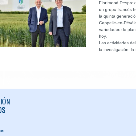
Florimond Desprez 
un grupo francés ho
la quinta generaci
Cappelle-en-Pévèle
variedades de plan
hoy.
Las actividades de
la investigación, la
IÓN
OS
nos