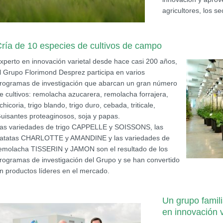
agricultores, los s
ría de 10 especies de cultivos de campo
xperto en innovación varietal desde hace casi 200 años,
l Grupo Florimond Desprez participa en varios
rogramas de investigación que abarcan un gran número
e cultivos: remolacha azucarera, remolacha forrajera,
chicoria, trigo blando, trigo duro, cebada, triticale,
uisantes proteaginosos, soja y papas.
as variedades de trigo CAPPELLE y SOISSONS, las
atatas CHARLOTTE y AMANDINE y las variedades de
emolacha TISSERIN y JAMON son el resultado de los
rogramas de investigación del Grupo y se han convertido
n productos líderes en el mercado.
Un grupo famil
en innovación v