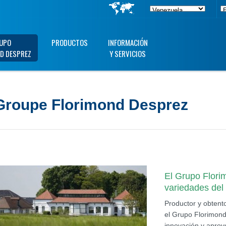
UPO
PRODUCTOS
INFORMACIÓN
D DESPREZ
Y SERVICIOS
Groupe Florimond Desprez
El Grupo Flori
variedades de
Productor y obtento
el Grupo Florimond 
innovación y aprov