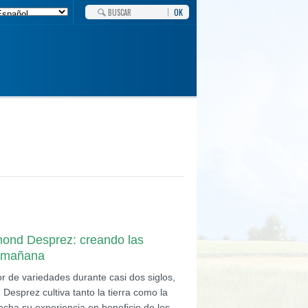
OK
mond Desprez: creando las
l mañana
r de variedades durante casi dos siglos,
Desprez cultiva tanto la tierra como la
echa su experiencia en beneficio de los