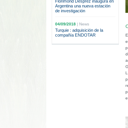
Florimond Desprez inaugura en
Argentina una nueva estación
de investigación
04/09/2018
|
News
C
Turquie : adquisición de la
compañía ENDOTAR
E
e
p
d
a
G
L
p
r
p
e